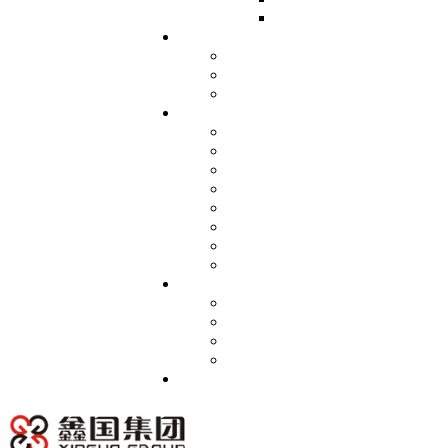
红外测温仪
科技研发
专 利证书
商标注册
起草行业标准
工程案例
石油化工行业
电力能源行业
钢铁冶金行业
水泥耐磨行业
有色金属行业
核电行业
碳素厂行业
其他行业
党群建设
党群荣誉
党支部简介
组织架构
党群新闻
联系我们