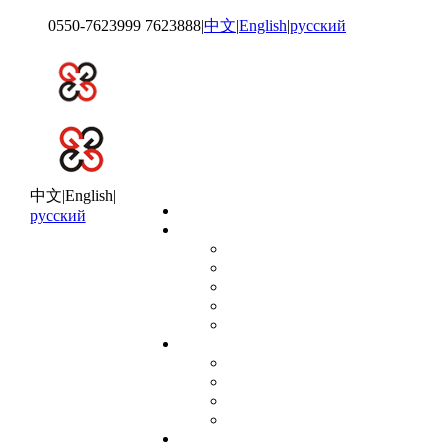
0550-7623999 7623888
|
中文
|
English
|
русский
中文
|
English
|
网站首页
русский
关于鑫国
集团简介
集团形象
发展历程
资质荣誉
组织架构
新闻动态
企业公告
集团新闻
业内动态
技术支持
产品展示